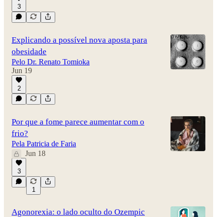
3
Explicando a possível nova aposta para
obesidade
Pelo Dr. Renato Tomioka
Jun 19
2
Por que a fome parece aumentar com o
frio?
Pela Patricia de Faria
Jun 18
3
1
Agonorexia: o lado oculto do Ozempic