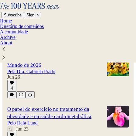
Subscribe
Sign in
Home
Diretório de conteúdos
A comunidade
Archive
Latest
Top
Discussions
About
A longevidade dos jogadores da Copa do
Mundo de 2026
Pela Dra. Gabriela Prado
Jun 26
4
O papel do exercício no tratamento da
obesidade e na saúde cardiometabólica
Pelo Rafa Lund
Jun 23