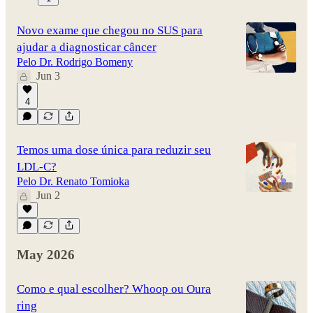
Novo exame que chegou no SUS para
ajudar a diagnosticar câncer
Pelo Dr. Rodrigo Bomeny
Jun 3
4
Temos uma dose única para reduzir seu
LDL-C?
Pelo Dr. Renato Tomioka
Jun 2
May 2026
Como e qual escolher? Whoop ou Oura
ring