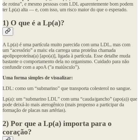
de rotina”, e mesmo pessoas com LDL aparentemente bom podem
ter Lp(a) alta — e, com isso, um risco maior do que o esperado.
1) O que é a Lp(a)?
A Lp(a) é uma partícula muito parecida com uma LDL, mas com
um “acessório” a mais: ela carrega uma proteína chamada
apolipoproteína(a) [apo(a)], ligada à partícula. Esse detalhe muda
bastante o comportamento dela no organismo. Cuidado para não
confundir com a apoA (”a maiúsculo”).
Uma forma simples de visualizar:
LDL: como um “submarino” que transporta colesterol no sangue.
Lp(a): um “submarino LDL” com uma “cauda/gancho” (apo(a)) que
pode deixá-lo mais aterogênico (mais propenso a participar da
formação de placas nas artérias).
2) Por que a Lp(a) importa para o
coração?