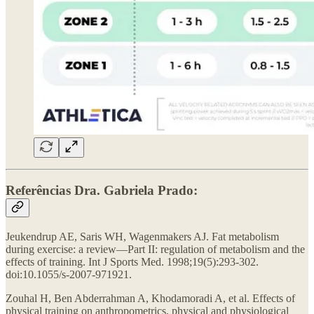
Referências Dra. Gabriela Prado:
Jeukendrup AE, Saris WH, Wagenmakers AJ. Fat metabolism
during exercise: a review—Part II: regulation of metabolism and the
effects of training. Int J Sports Med. 1998;19(5):293-302.
doi:10.1055/s-2007-971921.
Zouhal H, Ben Abderrahman A, Khodamoradi A, et al. Effects of
physical training on anthropometrics, physical and physiological