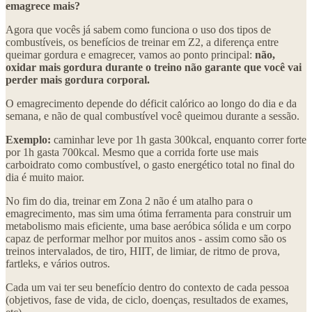
emagrece mais?
Agora que vocês já sabem como funciona o uso dos tipos de
combustíveis, os benefícios de treinar em Z2, a diferença entre
queimar gordura e emagrecer, vamos ao ponto principal:
não,
oxidar mais gordura durante o treino não garante que você vai
perder mais gordura corporal.
O emagrecimento depende do déficit calórico ao longo do dia e da
semana, e não de qual combustível você queimou durante a sessão.
Exemplo:
caminhar leve por 1h gasta 300kcal, enquanto correr forte
por 1h gasta 700kcal. Mesmo que a corrida forte use mais
carboidrato como combustível, o gasto energético total no final do
dia é muito maior.
No fim do dia, treinar em Zona 2 não é um atalho para o
emagrecimento, mas sim uma ótima ferramenta para construir um
metabolismo mais eficiente, uma base aeróbica sólida e um corpo
capaz de performar melhor por muitos anos - assim como são os
treinos intervalados, de tiro, HIIT, de limiar, de ritmo de prova,
fartleks, e vários outros.
Cada um vai ter seu benefício dentro do contexto de cada pessoa
(objetivos, fase de vida, de ciclo, doenças, resultados de exames,