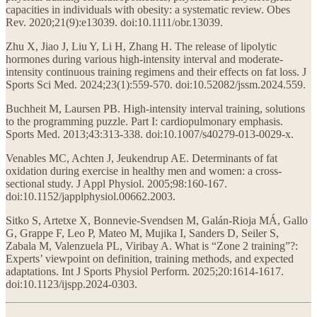
capacities in individuals with obesity: a systematic review. Obes
Rev. 2020;21(9):e13039. doi:10.1111/obr.13039.
Zhu X, Jiao J, Liu Y, Li H, Zhang H. The release of lipolytic
hormones during various high-intensity interval and moderate-
intensity continuous training regimens and their effects on fat loss. J
Sports Sci Med. 2024;23(1):559-570. doi:10.52082/jssm.2024.559.
Buchheit M, Laursen PB. High-intensity interval training, solutions
to the programming puzzle. Part I: cardiopulmonary emphasis.
Sports Med. 2013;43:313-338. doi:10.1007/s40279-013-0029-x.
Venables MC, Achten J, Jeukendrup AE. Determinants of fat
oxidation during exercise in healthy men and women: a cross-
sectional study. J Appl Physiol. 2005;98:160-167.
doi:10.1152/japplphysiol.00662.2003.
Sitko S, Artetxe X, Bonnevie-Svendsen M, Galán-Rioja MÁ, Gallo
G, Grappe F, Leo P, Mateo M, Mujika I, Sanders D, Seiler S,
Zabala M, Valenzuela PL, Viribay A. What is “Zone 2 training”?:
Experts’ viewpoint on definition, training methods, and expected
adaptations. Int J Sports Physiol Perform. 2025;20:1614-1617.
doi:10.1123/ijspp.2024-0303.