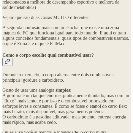
relacionados à melhora de desempenho esportivo e melhora da
saúde metabólica)
Vejam que são duas coisas MUITO diferentes!
A segunda confusão mais comum é achar que existe uma zona
mágica de FC que funciona igual para todo mundo. E aqui entram
alguns conceitos fundamentais: quais tipos de combustíveis usamos,
o que é Zona 2 e o que é FatMax.
Como o corpo escolhe qual combustível usar?
Durante o exercício, o corpo alterna entre dois combustíveis
principais: gordura e carboidrato.
Gosto de usar uma analogia
simples
:
A gordura é um tanque enorme, praticamente ilimitado, mas com um
“fluxo” mais lento, e por isso é o combustível priorizado em
esforços leves e constantes. É como se fosse o etanol do carro flex:
mais barato, mais disponível, mas gera menos potência.
O carboidrato é a gasolina aditivada: mais potente, entrega energia
mais rápido, mas acaba cedo.
Ou seja: se você aumentou a intensidade, o corpo migra