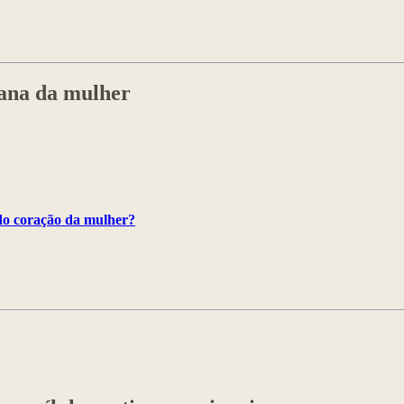
mana da mulher
 do coração da mulher?