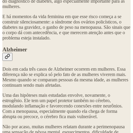
do diagnóstico de diabetes, algo especialmente importante para as
mulheres.
E há momentos da vida feminina em que esse risco começa a se
construir silenciosamente: a síndrome dos ovários policísticos, o
diabetes na gravidez, o ganho de peso na menopausa. São sinais que
o corpo dá com antecedência, e que merecem atenção antes que o
problema esteja instalado.
Alzheimer
Dois em cada três casos de Alzheimer ocorrem em mulheres. Essa
diferença não se explica só pelo fato de as mulheres viverem mais.
Mesmo quando se comparam pessoas da mesma idade, as mulheres
continuam sendo mais afetadas.
Uma das hipóteses mais estudadas envolve, novamente, o
estrogênio. Ele tem um papel protetor também no cérebro,
modulando inflamação e favorecendo conexões entre neurônios.
Com a menopausa, especialmente quando ela chega de forma
abrupta ou precoce, o cérebro fica mais vulnerável.
Não por acaso, muitas mulheres relatam durante a perimenopausa
uma sensação de névoa mental, esquecimentos, dificuldade de