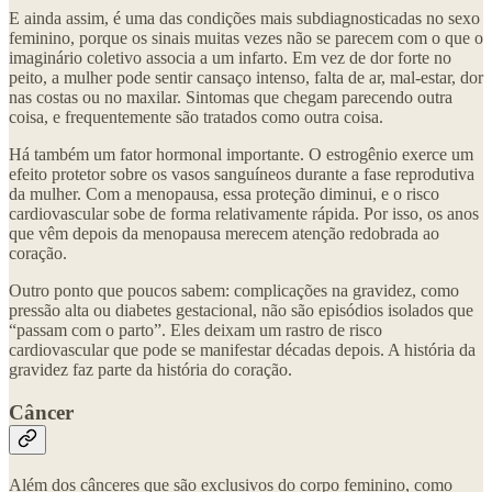
E ainda assim, é uma das condições mais subdiagnosticadas no sexo
feminino, porque os sinais muitas vezes não se parecem com o que o
imaginário coletivo associa a um infarto. Em vez de dor forte no
peito, a mulher pode sentir cansaço intenso, falta de ar, mal-estar, dor
nas costas ou no maxilar. Sintomas que chegam parecendo outra
coisa, e frequentemente são tratados como outra coisa.
Há também um fator hormonal importante. O estrogênio exerce um
efeito protetor sobre os vasos sanguíneos durante a fase reprodutiva
da mulher. Com a menopausa, essa proteção diminui, e o risco
cardiovascular sobe de forma relativamente rápida. Por isso, os anos
que vêm depois da menopausa merecem atenção redobrada ao
coração.
Outro ponto que poucos sabem: complicações na gravidez, como
pressão alta ou diabetes gestacional, não são episódios isolados que
“passam com o parto”. Eles deixam um rastro de risco
cardiovascular que pode se manifestar décadas depois. A história da
gravidez faz parte da história do coração.
Câncer
Além dos cânceres que são exclusivos do corpo feminino, como