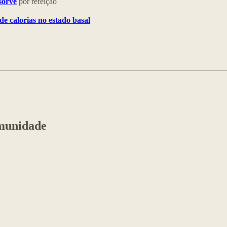
sorve
por refeição
e calorias no estado basal
imunidade