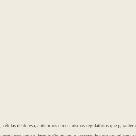
 células de defesa, anticorpos e mecanismos regulatórios que garantem 
e proteínas; tanto a desnutrição quanto o excesso de peso prejudicam a