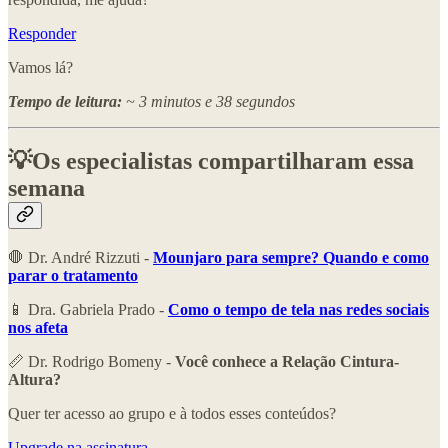
Responder
Vamos lá?
Tempo de leitura:
~ 3 minutos e 38 segundos
💡Os especialistas compartilharam essa
semana
🛑 Dr. André Rizzuti -
Mounjaro para sempre? Quando e como
parar o tratamento
📱 Dra. Gabriela Prado -
Como o tempo de tela nas redes sociais
nos afeta
📏 Dr. Rodrigo Bomeny -
Você conhece a Relação Cintura-
Altura?
Quer ter acesso ao grupo e à todos esses conteúdos?
Upgrade na assinatura