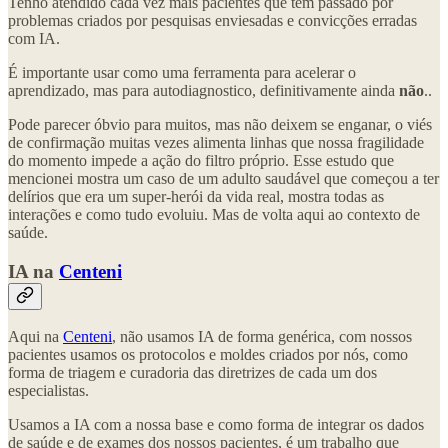
Tenho atendido cada vez mais pacientes que tem passado por
problemas criados por pesquisas enviesadas e convicções erradas
com IA.
É importante usar como uma ferramenta para acelerar o
aprendizado, mas para autodiagnostico, definitivamente ainda
não
..
Pode parecer óbvio para muitos, mas não deixem se enganar, o viés
de confirmação muitas vezes alimenta linhas que nossa fragilidade
do momento impede a ação do filtro próprio. Esse estudo que
mencionei mostra um caso de um adulto saudável que começou a ter
delírios que era um super-herói da vida real, mostra todas as
interações e como tudo evoluiu. Mas de volta aqui ao contexto de
saúde.
IA na
Centeni
Aqui na
Centeni
, não usamos IA de forma genérica, com nossos
pacientes usamos os protocolos e moldes criados por nós, como
forma de triagem e curadoria das diretrizes de cada um dos
especialistas.
Usamos a IA com a nossa base e como forma de integrar os dados
de saúde e de exames dos nossos pacientes, é um trabalho que