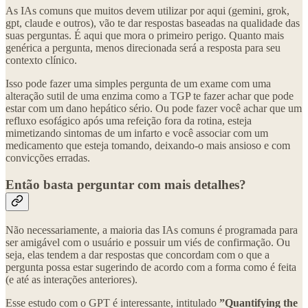
As IAs comuns que muitos devem utilizar por aqui (gemini, grok,
gpt, claude e outros), vão te dar respostas baseadas na qualidade das
suas perguntas. É aqui que mora o primeiro perigo. Quanto mais
genérica a pergunta, menos direcionada será a resposta para seu
contexto clínico.
Isso pode fazer uma simples pergunta de um exame com uma
alteração sutil de uma enzima como a TGP te fazer achar que pode
estar com um dano hepático sério. Ou pode fazer você achar que um
refluxo esofágico após uma refeição fora da rotina, esteja
mimetizando sintomas de um infarto e você associar com um
medicamento que esteja tomando, deixando-o mais ansioso e com
convicções erradas.
Então basta perguntar com mais detalhes?
Não necessariamente, a maioria das IAs comuns é programada para
ser amigável com o usuário e possuir um viés de confirmação. Ou
seja, elas tendem a dar respostas que concordam com o que a
pergunta possa estar sugerindo de acordo com a forma como é feita
(e até as interações anteriores).
Esse estudo com o GPT é interessante, intitulado
”Quantifying the