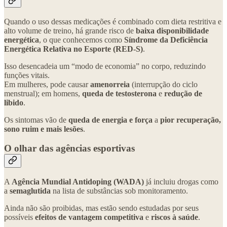
Quando o uso dessas medicações é combinado com dieta restritiva e
alto volume de treino, há grande risco de
baixa disponibilidade
energética
, o que conhecemos como
Síndrome da Deficiência
Energética Relativa no Esporte (RED-S)
.
Isso desencadeia um “modo de economia” no corpo, reduzindo
funções vitais.
Em mulheres, pode causar
amenorreia
(interrupção do ciclo
menstrual); em homens,
queda de testosterona
e
redução de
libido
.
Os sintomas vão de
queda de energia e força
a
pior recuperação,
sono ruim e mais lesões
.
O olhar das agências esportivas
A
Agência Mundial Antidoping (WADA)
já incluiu drogas como
a
semaglutida
na lista de substâncias sob monitoramento.
Ainda não são proibidas, mas estão sendo estudadas por seus
possíveis
efeitos de vantagem competitiva
e
riscos à saúde
.