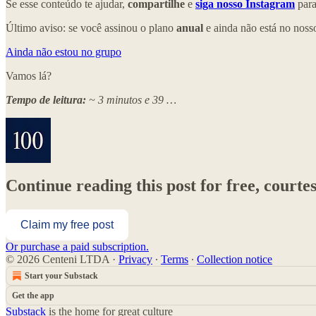
Se esse conteúdo te ajudar,
compartilhe
e
siga nosso Instagram
para
Último aviso: se você assinou o plano
anual
e ainda não está no nos
Ainda não estou no grupo
Vamos lá?
Tempo de leitura:
~ 3 minutos e 39 …
Continue reading this post for free, cou
Claim my free post
Or purchase a paid subscription.
© 2026 Centeni LTDA
·
Privacy
∙
Terms
∙
Collection notice
Start your Substack
Get the app
Substack
is the home for great culture