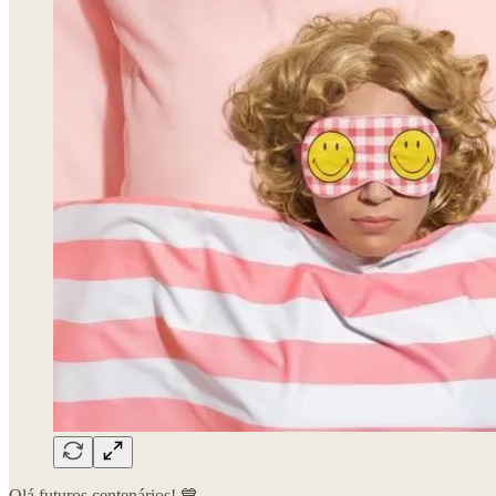
Olá futuros centenários! 💙