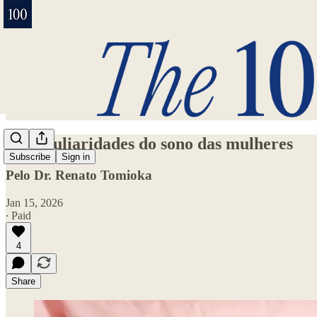
As peculiaridades do sono das mulheres
Subscribe
Sign in
Pelo Dr. Renato Tomioka
Jan 15, 2026
∙ Paid
4
Share