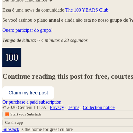
Essa é uma news da comunidade
The 100 YEARS Club
.
Se você assinou o plano
anual
e ainda não está no nosso
grupo de 
Quero participar do grupo!
Tempo de leitura:
~ 4 minutos e 23 segundos
Continue reading this post for free, cou
Claim my free post
Or purchase a paid subscription.
© 2026 Centeni LTDA
·
Privacy
∙
Terms
∙
Collection notice
Start your Substack
Get the app
Substack
is the home for great culture