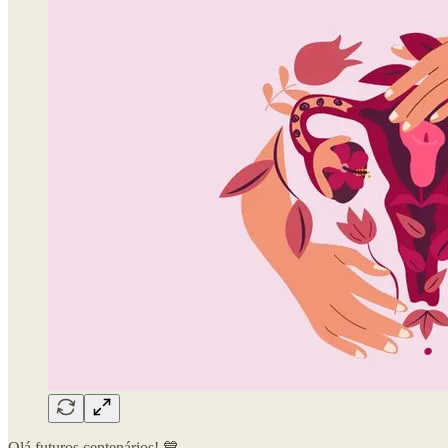
Olá futuros centenários! 💙