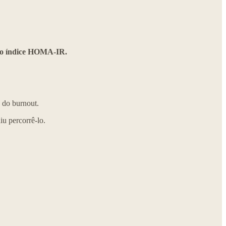
s do índice HOMA-IR.
s do burnout.
u percorrê-lo.