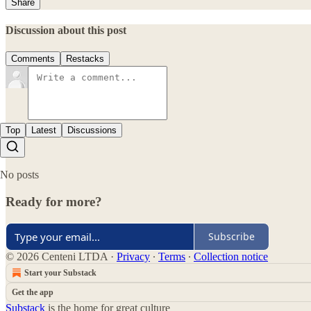
Share
Discussion about this post
Comments
Restacks
Top
Latest
Discussions
No posts
Ready for more?
Subscribe
© 2026 Centeni LTDA
·
Privacy
∙
Terms
∙
Collection notice
Start your Substack
Get the app
Substack
is the home for great culture